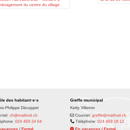
énagement du centre du village
le des habitant·e·s
Greffe municipal
is-Philippe Décoppet
Ketty Villemin
riel:
ch@mathod.ch
Courriel:
greffe@mathod.ch
éphone:
024 459 24 64
Téléphone:
024 459 18 12
vacances / Fermé
En vacances / Fermé