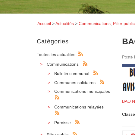
Accueil
>
Actualités
>
Communications
,
Pilier public
BA
Catégories
Toutes les actualités
Posté 
Communications
Bulletin communal
Communes solidaires
Communications municipales
BAO N
Communications relayées
Classé
Paroisse
←
PR
Pilier public