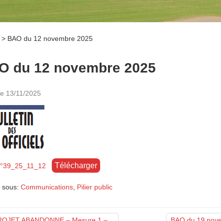
>
BAO du 12 novembre 2025
O du 12 novembre 2025
le
13/11/2025
Télécharger
°39_25_11_12
 sous:
Communications
,
Pilier public
OJET ABANDONNE – Mesure 1 –
BAO du 19 nov