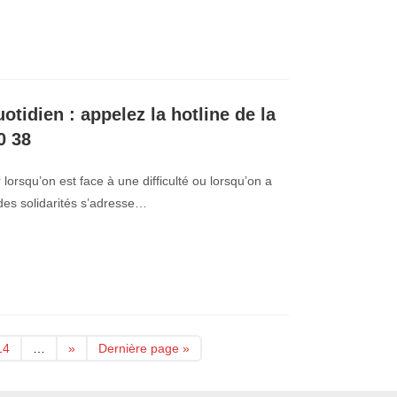
otidien : appelez la hotline de la
0 38
r lorsqu’on est face à une difficulté ou lorsqu’on a
 des solidarités s’adresse…
14
…
»
Dernière page »