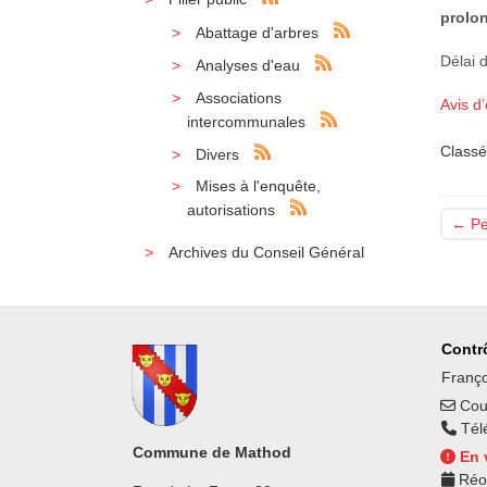
prolo
Abattage d'arbres
Délai 
Analyses d'eau
Associations
Avis d
intercommunales
Classé
Divers
Mises à l'enquête,
autorisations
←
Pet
Archives du Conseil Général
Contrô
Franço
Cour
Tél
Commune de Mathod
En 
Réo