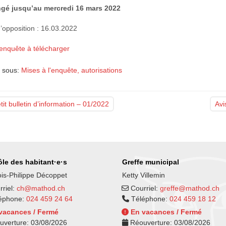
ngé jusqu’au mercredi 16 mars 2022
d’opposition : 16.03.2022
’enquête à télécharger
 sous:
Mises à l'enquête, autorisations
it bulletin d’information – 01/2022
Avi
le des habitant·e·s
Greffe municipal
is-Philippe Décoppet
Ketty Villemin
riel:
ch@mathod.ch
Courriel:
greffe@mathod.ch
éphone:
024 459 24 64
Téléphone:
024 459 18 12
vacances / Fermé
En vacances / Fermé
uverture:
03/08/2026
Réouverture:
03/08/2026