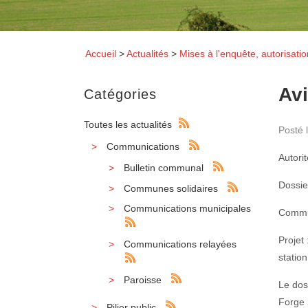
Accueil
>
Actualités
>
Mises à l'enquête, autorisati
Avi
Catégories
Toutes les actualités
Posté 
Communications
Autori
Bulletin communal
Dossi
Communes solidaires
Communications municipales
Commu
Projet
Communications relayées
statio
Paroisse
Le dos
Forge 
Pilier public