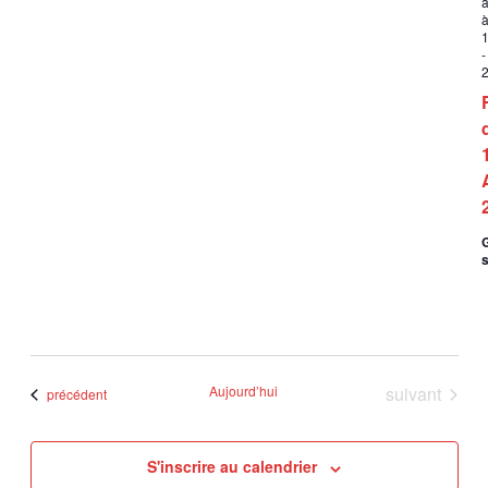
a
-
s
Évènements
Aujourd’hui
suivant
Évènements
précédent
S'inscrire au calendrier