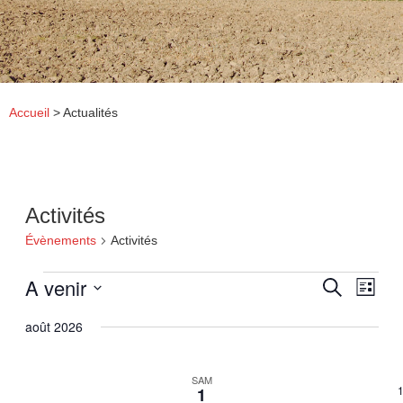
Accueil
>
Actualités
Activités
Évènements
Activités
Évènements
A venir
Recherche
Naviga
Recherche
Liste
et
de
Sélectionnez
navigation
vues
août 2026
une
de
évène
date.
vues
Évènements
SAM
1