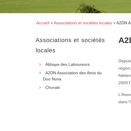
Accueil
>
Associations et sociétés locales
>
A2DN As
A2
Associations et sociétés
locales
Depuis
Abbaye des Laboureurs
région
A2DN Association des Amis du
fidèle
Duo Nova
2009 l
Chorale
L’Asso
dans l