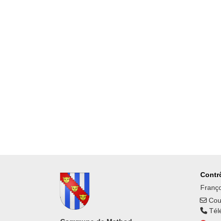
Contrô
Franço
Cour
Tél